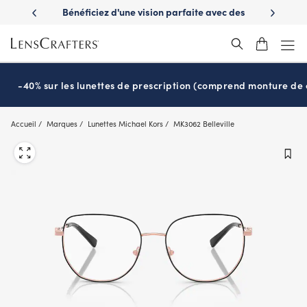
Skip
es avantages
Bénéficiez d'une vision parfaite avec des
Prêt pour l
to
nuvie
lunettes de soleil de prescription
main
content
-40% sur les lunettes de prescription (comprend monture de c
Accueil
Marques
Lunettes Michael Kors
MK3062 Belleville