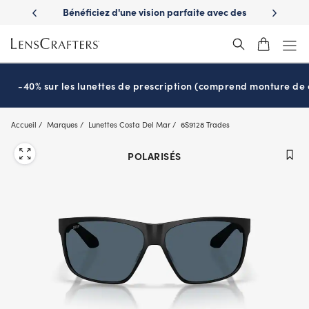
Skip
es avantages
Bénéficiez d'une vision parfaite avec des
Prêt pour l
to
nuvie
lunettes de soleil de prescription
main
content
-40% sur les lunettes de prescription (comprend monture de c
Accueil
Marques
Lunettes Costa Del Mar
6S9128 Trades
POLARISÉS