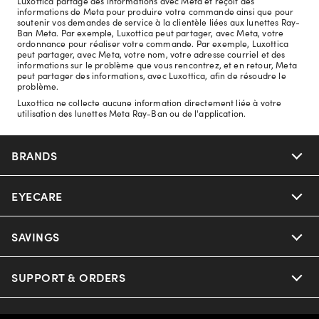
Luxottica partage des informations avec Meta et reçoit des
informations de Meta pour produire votre commande ainsi que pour
soutenir vos demandes de service à la clientèle liées aux lunettes Ray-
Ban Meta. Par exemple, Luxottica peut partager, avec Meta, votre
ordonnance pour réaliser votre commande. Par exemple, Luxottica
peut partager, avec Meta, votre nom, votre adresse courriel et des
informations sur le problème que vous rencontrez, et en retour, Meta
peut partager des informations, avec Luxottica, afin de résoudre le
problème.
Luxottica ne collecte aucune information directement liée à votre
utilisation des lunettes Meta Ray-Ban ou de l'application.
BRANDS
EYECARE
Nuance Audio
Ray-Ban
SAVINGS
Our Eyeglasses
Oakley
Our Sunglasses
SUPPORT & ORDERS
Offers & Discount
Versace
Ray-Ban | Meta
Insurance
LEGAL
Help Center