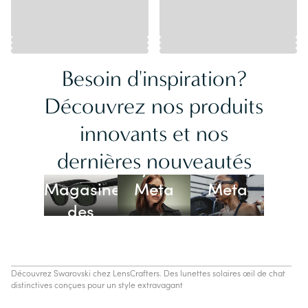
Besoin d'inspiration?
Découvrez nos produits
innovants et nos
Lunettes
dernières nouveautés
Ray-Ban
Oakley
Magasiner
Meta
Meta
des
lunettes
IA
Découvrez Swarovski chez LensCrafters. Des lunettes solaires œil de chat
distinctives conçues pour un style extravagant