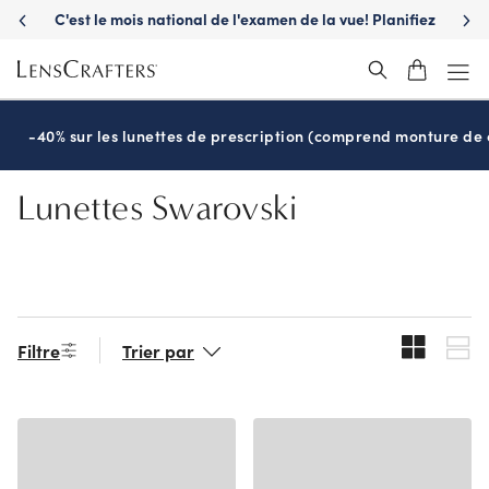
Skip
C'est le mois national de l'examen de la vue! Planifiez
S'a
to
maintenant
main
content
-40% sur les lunettes de prescription (comprend monture de c
Lunettes Swarovski
Filtre
Trier par