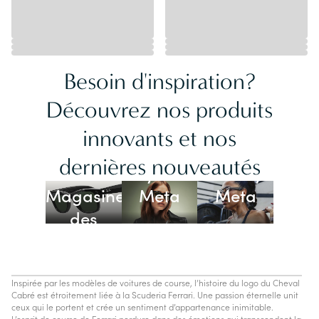
Besoin d'inspiration?
Découvrez nos produits
innovants et nos
Lunettes
dernières nouveautés
Ray-Ban
Oakley
Magasiner
Meta
Meta
des
lunettes
IA
Inspirée par les modèles de voitures de course, l’histoire du logo du Cheval
Cabré est étroitement liée à la Scuderia Ferrari. Une passion éternelle unit
ceux qui le portent et crée un sentiment d’appartenance inimitable.
L’esprit de course de Ferrari perdure dans des émotions qui transcendent la