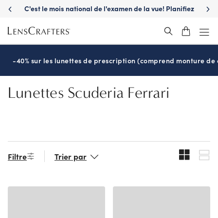
Skip
C'est le mois national de l'examen de la vue! Planifiez
S'a
to
maintenant
main
content
-40% sur les lunettes de prescription (comprend monture de c
Lunettes Scuderia Ferrari
Filtre
Trier par