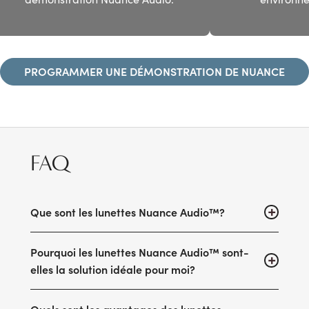
PROGRAMMER UNE DÉMONSTRATION DE NUANCE
AUDIO
FAQ
Que sont les lunettes Nuance Audio™?
Pourquoi les lunettes Nuance Audio™ sont-
Les lunettes Nuance Audio™ ne sont pas de simples
elles la solution idéale pour moi?
« amplificateurs de son », mais un vrai dispositif médical. Ce
sont des montures équipées d'une technologie révolutionnaire
intégrant de manière transparente un assistant d'écoute à
Quels sont les avantages des lunettes