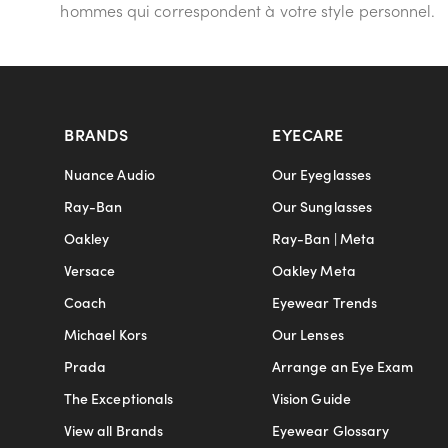
hommes qui correspondent à votre style personnel.
BRANDS
EYECARE
Nuance Audio
Our Eyeglasses
Ray-Ban
Our Sunglasses
Oakley
Ray-Ban | Meta
Versace
Oakley Meta
Coach
Eyewear Trends
Michael Kors
Our Lenses
Prada
Arrange an Eye Exam
The Exceptionals
Vision Guide
View all Brands
Eyewear Glossary