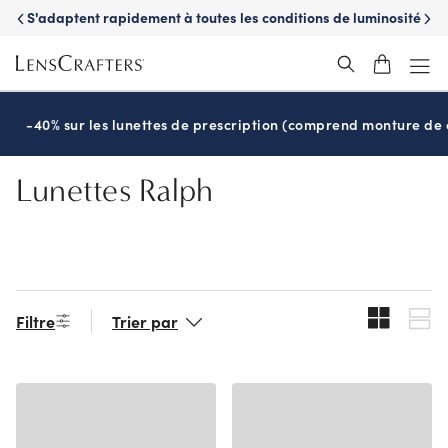
Skip
z
S'adaptent rapidement à toutes les conditions de luminosité
Nou
to
grâce aux verres
Transitions
®
main
content
-40% sur les lunettes de prescription (comprend monture de c
Lunettes Ralph
Filtre
Trier par