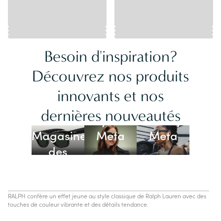
Besoin d'inspiration?
Découvrez nos produits
innovants et nos
Lunettes
dernières nouveautés
Ray-Ban
Oakley
Magasiner
Meta
Meta
des
lunettes
IA
RALPH confère un effet jeune au style classique de Ralph Lauren avec des
touches de couleur vibrante et des détails tendance.