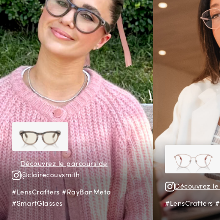
Découvrez le parcours de
@clairecouvsmith
Découvrez le
#LensCrafters #RayBanMeta
#SmartGlasses
#LensCrafters #