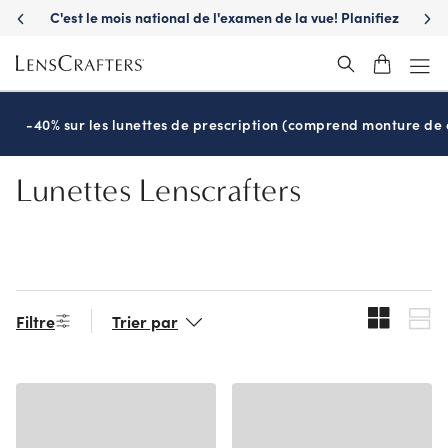
Skip
C'est le mois national de l'examen de la vue! Planifiez
S'a
to
maintenant
main
content
-40% sur les lunettes de prescription (comprend monture de c
Lunettes Lenscrafters
Filtre
Trier par