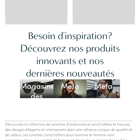
Besoin d'inspiration?
Découvrez nos produits
innovants et nos
Lunettes
dernières nouveautés
Ray-Ban
Oakley
Magasiner
Meta
Meta
des
lunettes
IA
Découvrez la collection de lunettes d'ordonnance LensCrafters et trouvez
des designs élégants et intemporels dans une alliance unique de qualité et
de valeur. Les lunettes LensCrafters pour homme et femme sont
proposées dans une variété de formes et de couleurs et sont disponibles