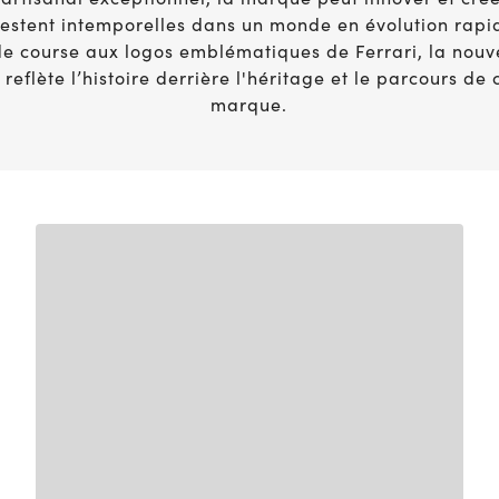
Guide de vision
 restent intemporelles dans un monde en évolution rapi
de course aux logos emblématiques de Ferrari, la nouve
reflète l’histoire derrière l'héritage et le parcours de
marque.