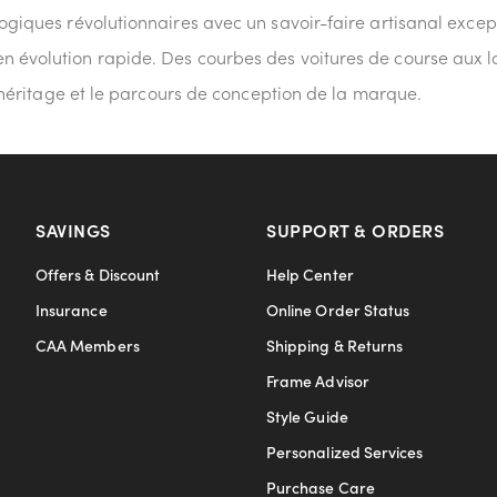
logiques révolutionnaires avec un savoir-faire artisanal exce
en évolution rapide. Des courbes des voitures de course aux 
 l'héritage et le parcours de conception de la marque.
SAVINGS
SUPPORT & ORDERS
Offers & Discount
Help Center
Insurance
Online Order Status
CAA Members
Shipping & Returns
Frame Advisor
Style Guide
Personalized Services
Purchase Care