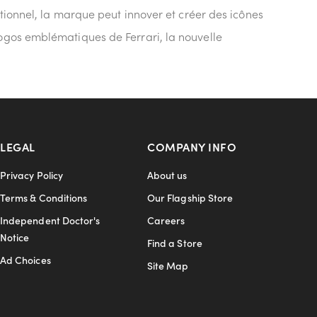
ptionnel, la marque peut innover et créer des icônes
logos emblématiques de Ferrari, la nouvelle
LEGAL
COMPANY INFO
Privacy Policy
About us
Terms & Conditions
Our Flagship Store
Independent Doctor's
Careers
Notice
Find a Store
Ad Choices
Site Map