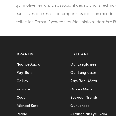
qui motive Ferrari. En associant des solutions techno
exclusives qui restent intemporelles dans un monde 
collection Ferrari Eyewear reflète l’histoire derrière
BRANDS
EYECARE
Nuance Audio
Our Eyeglasses
Ray-Ban
Our Sunglasses
Oakley
Ray-Ban | Meta
Versace
Oakley Meta
Coach
Eyewear Trends
Michael Kors
Our Lenses
Prada
Arrange an Eye Exam