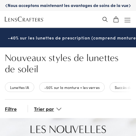
Skip
sité
Nous acceptons maintenant les avantages de soins de la vue
Bé
to
Manuvie
main
content
-40% sur les lunettes de prescription (comprend monture 
Nouveaux styles de lunettes
de soleil
Lunettes IA
-50% sur la monture + les verres
Succès de v
Filtre
Trier par
LES NOUVELLES