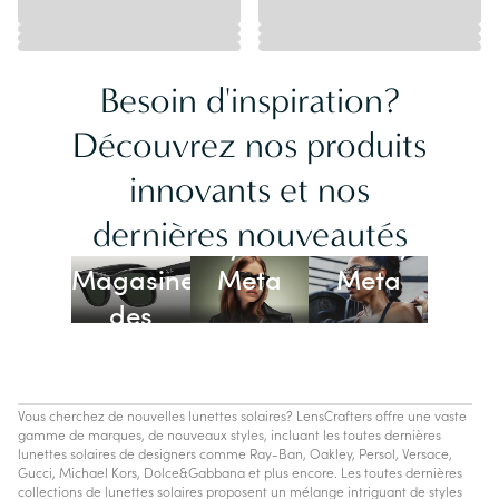
Besoin d'inspiration?
Découvrez nos produits
innovants et nos
Lunettes
dernières nouveautés
Ray-Ban
Oakley
Magasiner
Meta
Meta
des
lunettes
IA
Vous cherchez de nouvelles lunettes solaires? LensCrafters offre une vaste
gamme de marques, de nouveaux styles, incluant les toutes dernières
lunettes solaires de designers comme Ray-Ban, Oakley, Persol, Versace,
Gucci, Michael Kors, Dolce&Gabbana et plus encore. Les toutes dernières
collections de lunettes solaires proposent un mélange intriguant de styles