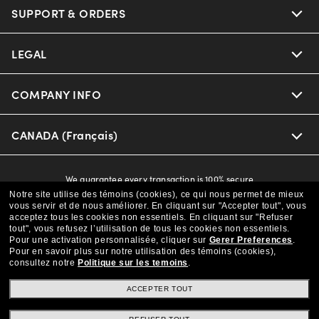
Oakley
Our Sunglasses
SUPPORT & ORDERS
Offers & Discount
Versace
Ray-Ban | Meta
Insurance
LEGAL
Help Center
Coach
Oakley Meta
CAA Members
Online Order Status
COMPANY INFO
Privacy Policy
Michael Kors
Eyewear Trends
Shipping & Returns
Terms & Conditions
CANADA (Français)
About us
Prada
Our Lenses
Frame Advisor
Independent Doctor's Notice
Our Flagship Store
We guarantee every transaction is 100% secure
The Exceptionals
Arrange an Eye Exam
Notre site utilise des témoins (cookies), ce qui nous permet de mieux
Style Guide
Ad Choices
vous servir et de nous améliorer.
En cliquant sur "Accepter tout", vous
Careers
acceptez tous les cookies non essentiels.
En cliquant sur "Refuser
Buy now, pay later with Klarna.
View all Brands
tout", vous refusez l’utilisation de tous les cookies non essentiels.
Vision Guide
Learn More
Personalized Services
Pour une activation personnalisée, cliquer sur
Gerer Preferences
.
Find a Store
Pour en savoir plus sur notre utilisation des témoins (cookies),
consultez notre
Politique sur les temoins
.
Eyewear Glossary
Purchase Care
Site Map
ACCEPTER TOUT
Measuring your PD
© 2025 LensCrafters All Rights Reserved
FAQs