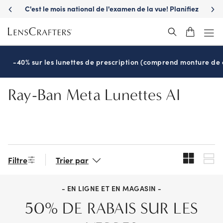
Skip
C'est le mois national de l'examen de la vue! Planifiez
S'a
to
maintenant
main
content
-40% sur les lunettes de prescription (comprend monture de c
Ray-Ban Meta Lunettes AI
Filtre
Trier par
- EN LIGNE ET EN MAGASIN -
50% DE RABAIS SUR LES