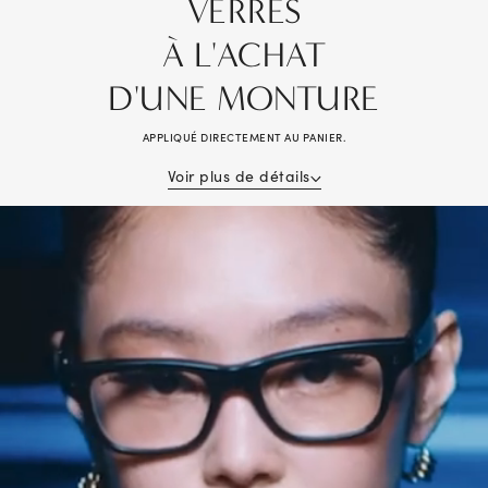
VERRES
À L'ACHAT
D'UNE MONTURE
APPLIQUÉ DIRECTEMENT AU PANIER.
Voir plus de détails
Économisez 50% sur vos verres à l'achat d'une monture. Achat d’une
paire complète (monture + verres) requis; rabais appliqué aux verres.
Valable sur plusieurs paires. Ne peut être combinée avec les prestations
pour soins de la vue, les autres offres, les achats antérieurs, les lunettes
de lecture ou les lunettes de soleil sans ordonnance. Une ordonnance
valable est requise. Les montures Cartier®, Lindberg® et Maui Jim® sont
exclues. D’autres exclusions peuvent s’appliquer, consultez un associé en
boutique pour en savoir plus. Les remises sont appliquées sur le prix
étiqueté. Aucune valeur en espèces. Nul là où la loi l'interdit. Offre
valable en magasin et en ligne sur LensCrafters.com.