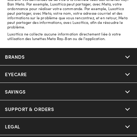
Ban Meta. Par exemple, Luxottica peut partager, avec Meta, votre
ordonnance pour réaliser votre commande. Par exemple, Luxottica
peut partager, avec Meta, votre nom, votre adresse courriel et des
informations sur le problème que vous rencontrez, et en retour, Meta
peut partager des informations, avec Luxottica, afin de résoudre le
problème.
Luxottica ne collecte aucune information directement liée à votre
utilisation des lunettes Meta Ray-Ban ou de l'application.
BRANDS
EYECARE
Nuance Audio
Ray-Ban
SAVINGS
Our Eyeglasses
Oakley
Our Sunglasses
SUPPORT & ORDERS
Offers & Discount
Versace
Ray-Ban | Meta
Insurance
LEGAL
Help Center