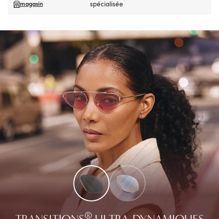
magasin
spécialisée
®
TRANSITIONS
ULTRA-DYNAMIQUES