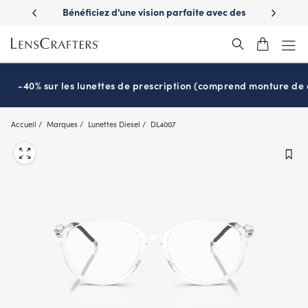
Skip
es avantages
Bénéficiez d'une vision parfaite avec des
Prêt pour l
to
nuvie
lunettes de soleil de prescription
main
content
-40% sur les lunettes de prescription (comprend monture de c
Accueil
Marques
Lunettes Diesel
DL4007