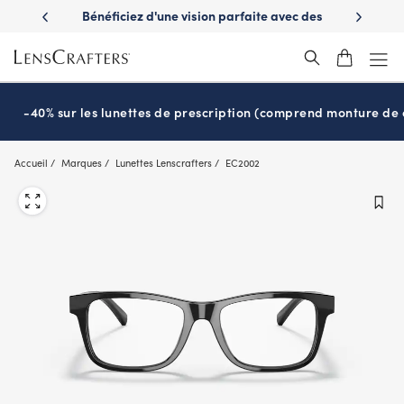
Skip
es avantages
Bénéficiez d'une vision parfaite avec des
Prêt pour l
to
nuvie
lunettes de soleil de prescription
main
content
-40% sur les lunettes de prescription (comprend monture de c
Accueil
Marques
Lunettes Lenscrafters
EC2002