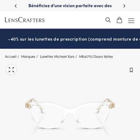
Skip
es avantages
Bénéficiez d'une vision parfaite avec des
Prêt pour l
to
nuvie
lunettes de soleil de prescription
main
content
-40% sur les lunettes de prescription (comprend monture de c
Accueil
Marques
Lunettes Michael Kors
MK4171U Douro Valley