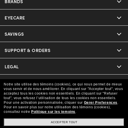
BRANDS
EYECARE
Nuance Audio
Ray-Ban
SAVINGS
Our Eyeglasses
Oakley
Our Sunglasses
SUPPORT & ORDERS
Offers & Discount
Versace
Ray-Ban | Meta
Insurance
LEGAL
Help Center
Coach
Oakley Meta
CAA Members
Online Order Status
COMPANY INFO
Privacy Policy
Notre site utilise des témoins (cookies), ce qui nous permet de mieux
vous servir et de nous améliorer.
En cliquant sur "Accepter tout", vous
Michael Kors
Eyewear Trends
acceptez tous les cookies non essentiels.
En cliquant sur "Refuser
Shipping & Returns
Terms & Conditions
CANADA (Français)
tout", vous refusez l’utilisation de tous les cookies non essentiels.
About us
Pour une activation personnalisée, cliquer sur
Gerer Preferences
.
Prada
Pour en savoir plus sur notre utilisation des témoins (cookies),
Our Lenses
Frame Advisor
consultez notre
Independent Doctor's Notice
Politique sur les temoins
.
Our Flagship Store
We guarantee every transaction is 100% secure
The Exceptionals
Arrange an Eye Exam
ACCEPTER TOUT
Style Guide
Ad Choices