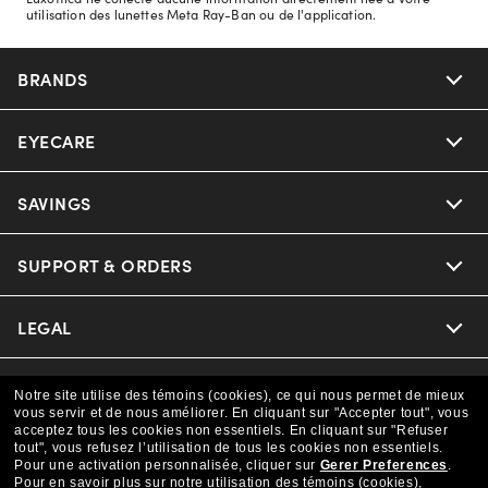
utilisation des lunettes Meta Ray-Ban ou de l'application.
BRANDS
EYECARE
Nuance Audio
Ray-Ban
SAVINGS
Our Eyeglasses
Oakley
Our Sunglasses
SUPPORT & ORDERS
Offers & Discount
Versace
Ray-Ban | Meta
Insurance
LEGAL
Help Center
Coach
Oakley Meta
CAA Members
Online Order Status
COMPANY INFO
Privacy Policy
Notre site utilise des témoins (cookies), ce qui nous permet de mieux
vous servir et de nous améliorer.
En cliquant sur "Accepter tout", vous
Michael Kors
Eyewear Trends
acceptez tous les cookies non essentiels.
En cliquant sur "Refuser
Shipping & Returns
Terms & Conditions
CANADA (Français)
tout", vous refusez l’utilisation de tous les cookies non essentiels.
About us
Pour une activation personnalisée, cliquer sur
Gerer Preferences
.
Prada
Pour en savoir plus sur notre utilisation des témoins (cookies),
Our Lenses