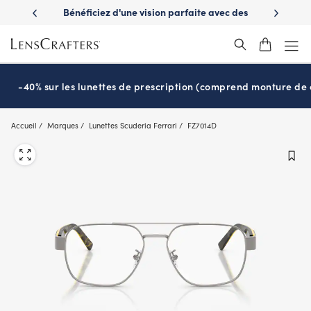
Skip
es avantages
Bénéficiez d'une vision parfaite avec des
Prêt pour l
to
nuvie
lunettes de soleil de prescription
main
content
-40% sur les lunettes de prescription (comprend monture de c
Accueil
Marques
Lunettes Scuderia Ferrari
FZ7014D