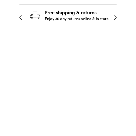
LUNETTES VERSACE
-40% SUR LES LUNETTES
-40% SUR LES LUNETTES
LUNETTES DE
Free shipping & returns
PRINTEMPS ÉTÉ 2026
DE PRESCRIPTION
DE PRESCRIPTION
PRESCRIPTION
re
Enjoy 30 day returns online & in store
POUR ENFANTS À PARTIR
DE $ 99
MAGASINEZ
MAGASINER MAINTENANT
MAGASINER MAINTENANT
MAGASINER MAINTENANT