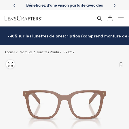
Skip
es avantages
Bénéficiez d'une vision parfaite avec des
Prêt pour l
to
nuvie
lunettes de soleil de prescription
main
content
-40% sur les lunettes de prescription (comprend monture de c
Accueil
Marques
Lunettes Prada
PR B11V