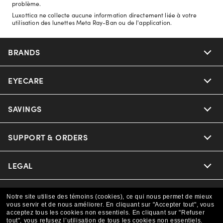
problème.
Luxottica ne collecte aucune information directement liée à votre
utilisation des lunettes Meta Ray-Ban ou de l'application.
BRANDS
EYECARE
Nuance Audio
Ray-Ban
SAVINGS
Our Eyeglasses
Oakley
Our Sunglasses
SUPPORT & ORDERS
Offers & Discount
Versace
Ray-Ban | Meta
Insurance
LEGAL
Help Center
Coach
Oakley Meta
CAA Members
Online Order Status
COMPANY INFO
Privacy Policy
Notre site utilise des témoins (cookies), ce qui nous permet de mieux
vous servir et de nous améliorer.
En cliquant sur "Accepter tout", vous
Michael Kors
Eyewear Trends
acceptez tous les cookies non essentiels.
En cliquant sur "Refuser
Shipping & Returns
Terms & Conditions
CANADA (Français)
tout", vous refusez l’utilisation de tous les cookies non essentiels.
About us