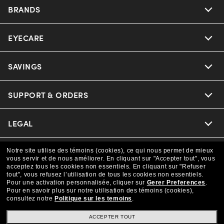
BRANDS
EYECARE
Nuance Audio
Ray-Ban
SAVINGS
Our Eyeglasses
Oakley
Our Sunglasses
SUPPORT & ORDERS
Offers & Discount
Versace
Ray-Ban | Meta
Insurance
LEGAL
Help Center
Coach
Oakley Meta
CAA Members
Online Order Status
COMPANY INFO
Notre site utilise des témoins (cookies), ce qui nous permet de mieux
Privacy Policy
vous servir et de nous améliorer.
En cliquant sur "Accepter tout", vous
acceptez tous les cookies non essentiels.
Michael Kors
En cliquant sur "Refuser
Eyewear Trends
Shipping & Returns
tout", vous refusez l’utilisation de tous les cookies non essentiels.
Terms & Conditions
CANADA (Français)
About us
Pour une activation personnalisée, cliquer sur
Gerer Preferences
.
Pour en savoir plus sur notre utilisation des témoins (cookies),
Prada
Our Lenses
consultez notre
Politique sur les temoins
.
Frame Advisor
Independent Doctor's Notice
Our Flagship Store
We guarantee every transaction is 100% secure
ACCEPTER TOUT
The Exceptionals
Arrange an Eye Exam