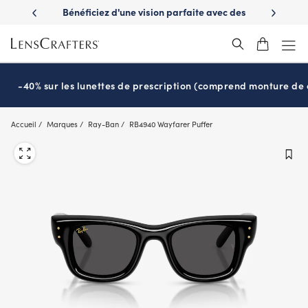
Skip
es avantages
Bénéficiez d'une vision parfaite avec des
Prêt pour l
to
nuvie
lunettes de soleil de prescription
main
content
-40% sur les lunettes de prescription (comprend monture de c
Accueil
Marques
Ray-Ban
RB4940 Wayfarer Puffer