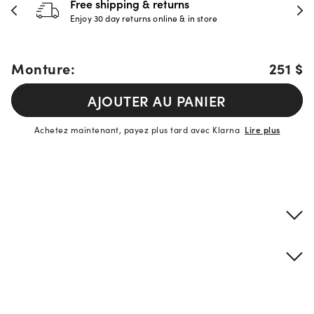
Free shipping & returns
Enjoy 30 day returns online & in store
Monture:
251 $
AJOUTER AU PANIER
Achetez maintenant, payez plus tard avec Klarna
Lire plus
Détails sur le produit
Informations sur la monture et les verres
Description de la marque
si vous avez besoin d'une assistance
À trouver et essayer en