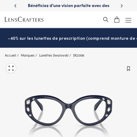
Skip
es avantages
Bénéficiez d'une vision parfaite avec des
Prêt pour l
to
nuvie
lunettes de soleil de prescription
main
content
-40% sur les lunettes de prescription (comprend monture de c
Accueil
Marques
Lunettes Swarovski
SK2006