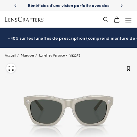
Skip
es avantages
Bénéficiez d'une vision parfaite avec des
Prêt pour l
to
nuvie
lunettes de soleil de prescription
main
content
-40% sur les lunettes de prescription (comprend monture de c
Accueil
Marques
Lunettes Versace
VE2272