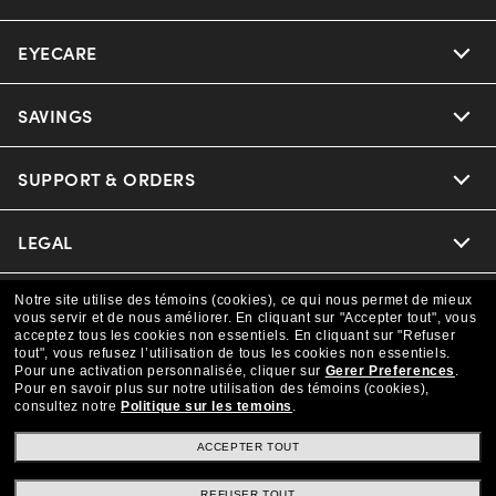
EYECARE
Nuance Audio
Ray-Ban
SAVINGS
Our Eyeglasses
Oakley
Our Sunglasses
SUPPORT & ORDERS
Offers & Discount
Versace
Ray-Ban | Meta
Insurance
LEGAL
Help Center
Coach
Oakley Meta
CAA Members
Online Order Status
Notre site utilise des témoins (cookies), ce qui nous permet de mieux
COMPANY INFO
Privacy Policy
vous servir et de nous améliorer.
En cliquant sur "Accepter tout", vous
acceptez tous les cookies non essentiels.
En cliquant sur "Refuser
Michael Kors
Eyewear Trends
tout", vous refusez l’utilisation de tous les cookies non essentiels.
Shipping & Returns
Terms & Conditions
CANADA (Français)
About us
Pour une activation personnalisée, cliquer sur
Gerer Preferences
.
Pour en savoir plus sur notre utilisation des témoins (cookies),
Prada
Our Lenses
consultez notre
Politique sur les temoins
.
Frame Advisor
Independent Doctor's Notice
Our Flagship Store
We guarantee every transaction is 100% secure
ACCEPTER TOUT
The Exceptionals
Arrange an Eye Exam
Style Guide
Ad Choices
Careers
REFUSER TOUT