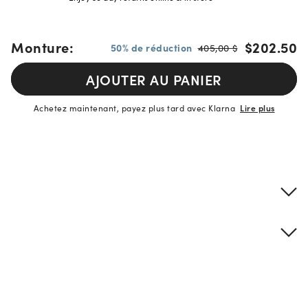
Monture:
$202.50
50% de réduction
405,00 $
AJOUTER AU PANIER
Achetez maintenant, payez plus tard avec Klarna
Lire plus
Détails sur le produit
Informations sur la monture et les verres
Description de la marque
si vous avez besoin d'une assistance
À trouver et essayer en
magasin
spécialisée