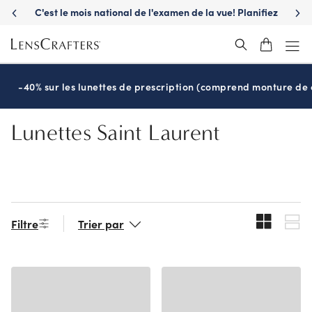
Skip
C'est le mois national de l'examen de la vue! Planifiez
S'a
to
maintenant
main
content
-40% sur les lunettes de prescription (comprend monture de c
Lunettes Saint Laurent
Filtre
Trier par