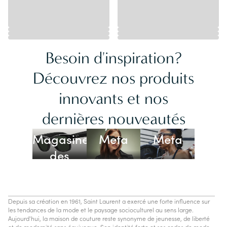
Besoin d'inspiration?
Découvrez nos produits
innovants et nos
Lunettes
dernières nouveautés
Ray-Ban
Oakley
Magasiner
Meta
Meta
des
lunettes
IA
Depuis sa création en 1961, Saint Laurent a exercé une forte influence sur
les tendances de la mode et le paysage socioculturel au sens large.
Aujourd'hui, la maison de couture reste synonyme de jeunesse, de liberté
et de modernité sans équivoque. Son identité forte et ses codes de mode