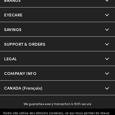
EYECARE
Nuance Audio
Ray-Ban
SAVINGS
Our Eyeglasses
Oakley
Our Sunglasses
SUPPORT & ORDERS
Offers & Discount
Versace
Ray-Ban | Meta
Insurance
LEGAL
Help Center
Coach
Oakley Meta
CAA Members
Online Order Status
COMPANY INFO
Privacy Policy
Michael Kors
Eyewear Trends
Shipping & Returns
Terms & Conditions
CANADA (Français)
About us
Prada
Our Lenses
Frame Advisor
Independent Doctor's Notice
Our Flagship Store
We guarantee every transaction is 100% secure
The Exceptionals
Arrange an Eye Exam
Style Guide
Ad Choices
Notre site utilise des témoins (cookies), ce qui nous permet de mieux
Careers