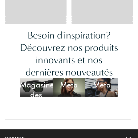
Besoin d'inspiration?
Découvrez nos produits
innovants et nos
Lunettes
dernières nouveautés
Ray-Ban
Oakley
Magasiner
Meta
Meta
des
lunettes
IA
BRANDS