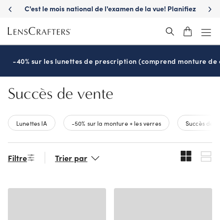
Skip
C'est le mois national de l'examen de la vue! Planifiez
S'a
to
maintenant
main
content
-40% sur les lunettes de prescription (comprend monture de c
Succès de vente
Lunettes IA
-50% sur la monture + les verres
Succès de v
Filtre
Trier par