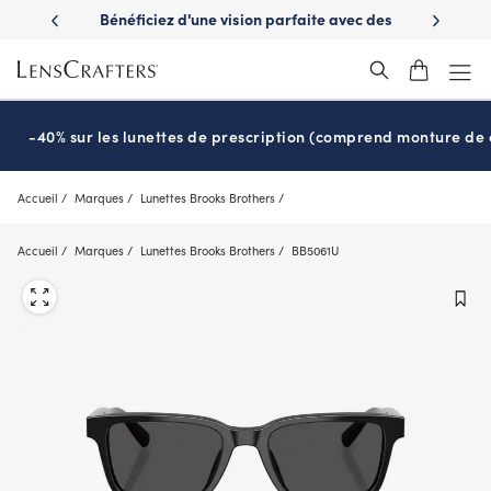
Skip
es avantages
Bénéficiez d'une vision parfaite avec des
Prêt pour l
to
nuvie
lunettes de soleil de prescription
main
content
-40% sur les lunettes de prescription (comprend monture de c
Accueil
Marques
Lunettes Brooks Brothers
Accueil
Marques
Lunettes Brooks Brothers
BB5061U