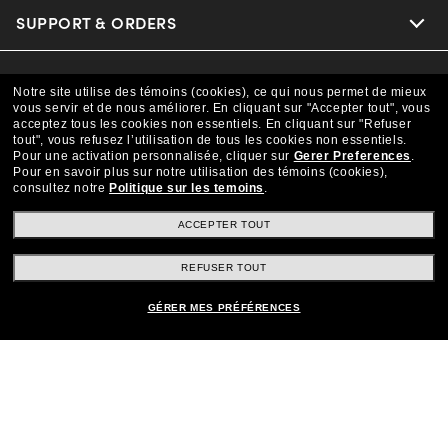
Oakley
Our Sunglasses
SUPPORT & ORDERS
Offers & Discount
Versace
Ray-Ban | Meta
Insurance
LEGAL
Help Center
Notre site utilise des témoins (cookies), ce qui nous permet de mieux
vous servir et de nous améliorer.
En cliquant sur "Accepter tout", vous
Coach
Oakley Meta
CAA Members
acceptez tous les cookies non essentiels.
En cliquant sur "Refuser
Online Order Status
COMPANY INFO
Privacy Policy
tout", vous refusez l’utilisation de tous les cookies non essentiels.
Pour une activation personnalisée, cliquer sur
Gerer Preferences
.
Michael Kors
Eyewear Trends
Pour en savoir plus sur notre utilisation des témoins (cookies),
Shipping & Returns
Terms & Conditions
consultez notre
Politique sur les temoins
.
CANADA (Français)
About us
Prada
Our Lenses
ACCEPTER TOUT
Frame Advisor
Independent Doctor's Notice
Our Flagship Store
We guarantee every transaction is 100% secure
REFUSER TOUT
The Exceptionals
Arrange an Eye Exam
Style Guide
Ad Choices
Careers
GÉRER MES PRÉFÉRENCES
Buy now, pay later with Klarna.
View all Brands
Vision Guide
Learn More
Personalized Services
Find a Store
Eyewear Glossary
Purchase Care
Site Map
© 2025 LensCrafters All Rights Reserved
Measuring your PD
FAQs