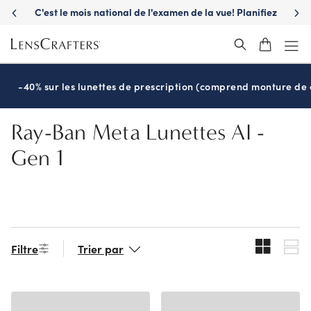
Skip
C'est le mois national de l'examen de la vue! Planifiez
S'a
to
maintenant
main
content
-40% sur les lunettes de prescription (comprend monture de c
Ray-Ban Meta Lunettes AI -
Gen 1
Filtre
Trier par