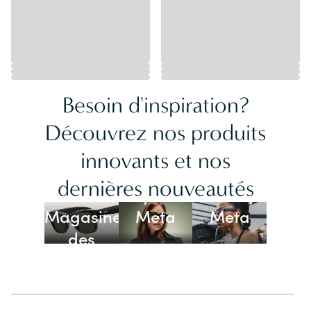
Besoin d'inspiration?
Découvrez nos produits
innovants et nos
Lunettes
dernières nouveautés
Ray-Ban
Oakley
Magasiner
Meta
Meta
des
lunettes
IA