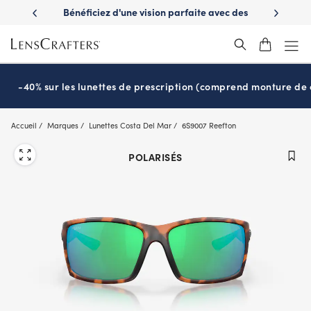
Skip
es avantages
Bénéficiez d'une vision parfaite avec des
Prêt pour l
to
nuvie
lunettes de soleil de prescription
main
content
-40% sur les lunettes de prescription (comprend monture de c
Accueil
Marques
Lunettes Costa Del Mar
6S9007 Reefton
POLARISÉS