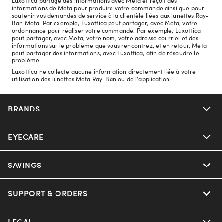
Luxottica partage des informations avec Meta et reçoit des
informations de Meta pour produire votre commande ainsi que pour
soutenir vos demandes de service à la clientèle liées aux lunettes Ray-
Ban Meta. Par exemple, Luxottica peut partager, avec Meta, votre
ordonnance pour réaliser votre commande. Par exemple, Luxottica
peut partager, avec Meta, votre nom, votre adresse courriel et des
informations sur le problème que vous rencontrez, et en retour, Meta
peut partager des informations, avec Luxottica, afin de résoudre le
problème.
Luxottica ne collecte aucune information directement liée à votre
utilisation des lunettes Meta Ray-Ban ou de l'application.
BRANDS
EYECARE
Nuance Audio
Ray-Ban
SAVINGS
Our Eyeglasses
Oakley
Our Sunglasses
SUPPORT & ORDERS
Offers & Discount
Versace
Ray-Ban | Meta
Insurance
LEGAL
Help Center