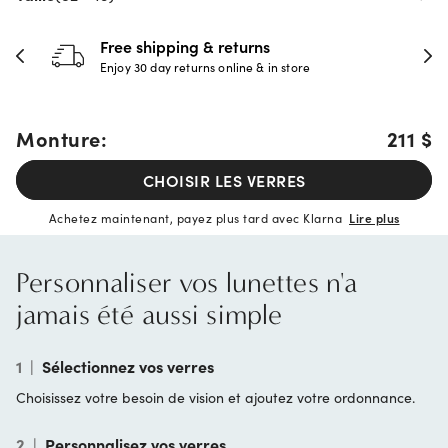
urns
30-day happiness gua
e & in store
Full refund or replacement wi
Monture:
211 $
CHOISIR LES VERRES
Achetez maintenant, payez plus tard avec Klarna
Lire plus
Personnaliser vos lunettes n'a
jamais été aussi simple
1
|
Sélectionnez vos verres
Choisissez votre besoin de vision et ajoutez votre ordonnance.
2
|
Personnalisez vos verres