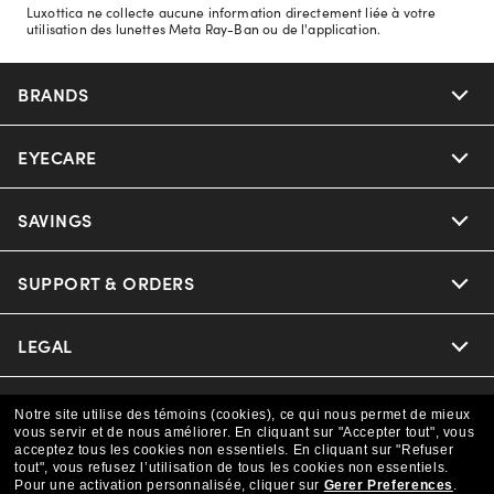
Luxottica ne collecte aucune information directement liée à votre
utilisation des lunettes Meta Ray-Ban ou de l'application.
BRANDS
EYECARE
Nuance Audio
Ray-Ban
SAVINGS
Our Eyeglasses
Oakley
Our Sunglasses
SUPPORT & ORDERS
Offers & Discount
Versace
Ray-Ban | Meta
Insurance
LEGAL
Help Center
Coach
Oakley Meta
CAA Members
Online Order Status
COMPANY INFO
Privacy Policy
Notre site utilise des témoins (cookies), ce qui nous permet de mieux
vous servir et de nous améliorer.
En cliquant sur "Accepter tout", vous
Michael Kors
Eyewear Trends
acceptez tous les cookies non essentiels.
En cliquant sur "Refuser
Shipping & Returns
Terms & Conditions
CANADA (Français)
tout", vous refusez l’utilisation de tous les cookies non essentiels.
About us
Pour une activation personnalisée, cliquer sur
Gerer Preferences
.