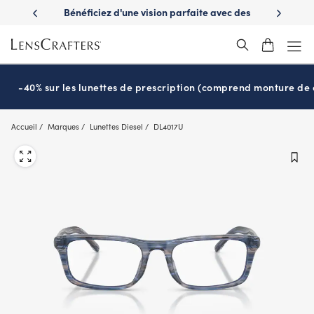
Skip
ez d'une vision parfaite avec des
Prêt pour l’école avec les verres E
to
ttes de soleil de prescription
Stellest
2.0
®
main
content
-40% sur les lunettes de prescription (comprend monture de c
Accueil
Marques
Lunettes Diesel
DL4017U