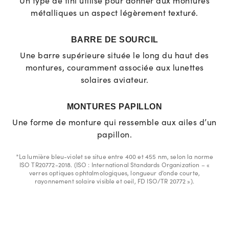
Un type de fini utilisé pour donner aux montures
métalliques un aspect légèrement texturé.
BARRE DE SOURCIL
Une barre supérieure située le long du haut des
montures, couramment associée aux lunettes
solaires aviateur.
MONTURES PAPILLON
Une forme de monture qui ressemble aux ailes d’un
papillon.
*La lumière bleu-violet se situe entre 400 et 455 nm, selon la norme
ISO TR20772-2018. (ISO : International Standards Organization – «
verres optiques ophtalmologiques, longueur d’onde courte,
rayonnement solaire visible et oeil, FD ISO/TR 20772 »).