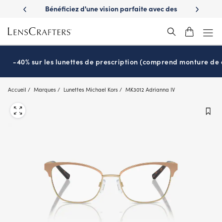
Skip
es avantages
Bénéficiez d'une vision parfaite avec des
Prêt pour l
to
nuvie
lunettes de soleil de prescription
main
content
-40% sur les lunettes de prescription (comprend monture de c
Accueil
Marques
Lunettes Michael Kors
MK3012 Adrianna IV