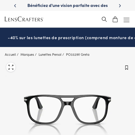
Skip
es avantages
Bénéficiez d'une vision parfaite avec des
Prêt pour l
to
nuvie
lunettes de soleil de prescription
main
content
-40% sur les lunettes de prescription (comprend monture de c
Accueil
Marques
Lunettes Persol
PO3329V Greta