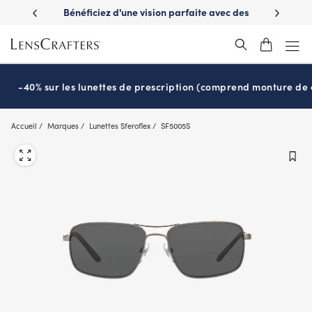
Skip
es avantages
Bénéficiez d'une vision parfaite avec des
Prêt pour l
to
nuvie
lunettes de soleil de prescription
main
content
-40% sur les lunettes de prescription (comprend monture de c
Accueil
Marques
Lunettes Sferoflex
SF5005S