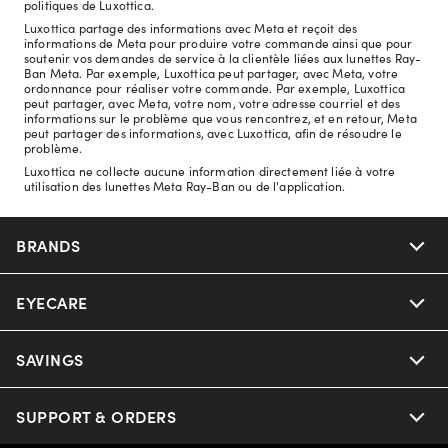
politiques de Luxottica.
Luxottica partage des informations avec Meta et reçoit des
informations de Meta pour produire votre commande ainsi que pour
soutenir vos demandes de service à la clientèle liées aux lunettes Ray-
Ban Meta. Par exemple, Luxottica peut partager, avec Meta, votre
ordonnance pour réaliser votre commande. Par exemple, Luxottica
peut partager, avec Meta, votre nom, votre adresse courriel et des
informations sur le problème que vous rencontrez, et en retour, Meta
peut partager des informations, avec Luxottica, afin de résoudre le
problème.
Luxottica ne collecte aucune information directement liée à votre
utilisation des lunettes Meta Ray-Ban ou de l'application.
BRANDS
EYECARE
Nuance Audio
Ray-Ban
SAVINGS
Our Eyeglasses
Oakley
Our Sunglasses
SUPPORT & ORDERS
Offers & Discount