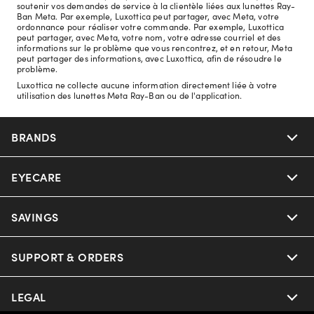
soutenir vos demandes de service à la clientèle liées aux lunettes Ray-
Ban Meta. Par exemple, Luxottica peut partager, avec Meta, votre
ordonnance pour réaliser votre commande. Par exemple, Luxottica
peut partager, avec Meta, votre nom, votre adresse courriel et des
informations sur le problème que vous rencontrez, et en retour, Meta
peut partager des informations, avec Luxottica, afin de résoudre le
problème.
Luxottica ne collecte aucune information directement liée à votre
utilisation des lunettes Meta Ray-Ban ou de l'application.
BRANDS
EYECARE
Nuance Audio
Ray-Ban
SAVINGS
Our Eyeglasses
Oakley
Our Sunglasses
SUPPORT & ORDERS
Offers & Discount
Versace
Ray-Ban | Meta
Insurance
LEGAL
Help Center