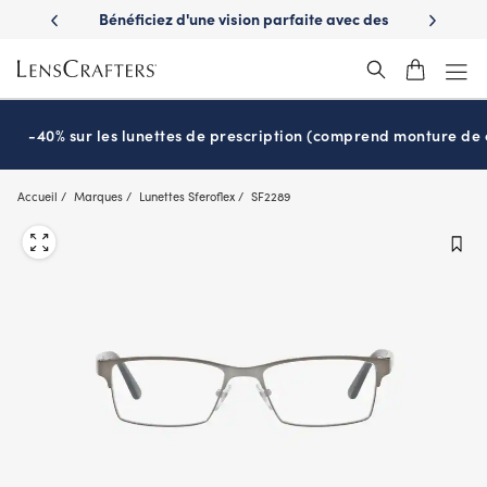
Skip
es avantages
Bénéficiez d'une vision parfaite avec des
Prêt pour l
to
nuvie
lunettes de soleil de prescription
main
content
-40% sur les lunettes de prescription (comprend monture de c
Accueil
Marques
Lunettes Sferoflex
SF2289