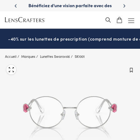
Skip
es avantages
Bénéficiez d'une vision parfaite avec des
Prêt pour l
to
nuvie
lunettes de soleil de prescription
main
content
-40% sur les lunettes de prescription (comprend monture de c
Accueil
Marques
Lunettes Swarovski
SK1001