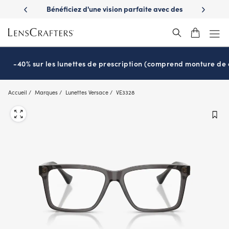
Skip
es avantages
Bénéficiez d'une vision parfaite avec des
Prêt pour l
to
nuvie
lunettes de soleil de prescription
main
content
-40% sur les lunettes de prescription (comprend monture de c
Accueil
Marques
Lunettes Versace
VE3328