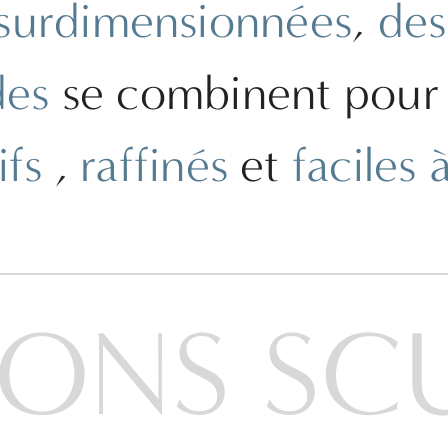
 surdimensionnées
,
des
des
se combinent pour c
ifs
,
raffinés
et
faciles 
ONS SC