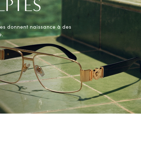
LPTÉS
Guide de vision
ides donnent naissance à des
e.