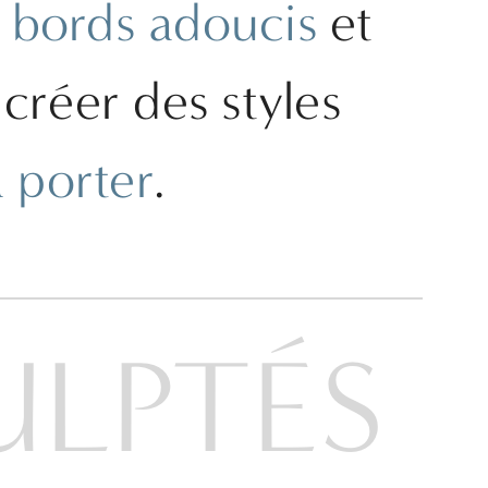
 bords adoucis
et
réer des styles
à porter
.
ULPTÉS