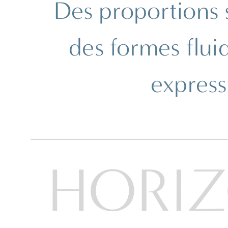
Des proportions
Ray-Ban | Meta
Saint Laurent
Scuderia Ferrari
Sferoflex
des formes flui
Swarovski
Tiffany
Tom Ford
express
Tory Burch
Versace
Vogue Eyewear
Vogue Jr
MAGASINER TOUTES LES MARQUES
HORIZ